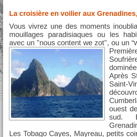
La croisière en voilier aux Grenadine
Vous vivrez une des moments inoubliab
mouillages paradisiaques ou les habi
avec un "nous content we zot", ou un “
Premièr
Soufriè
dominée
Après St
Saint
découv
Cumberl
ouest de
sud. E
Grenadi
Les Tobago Cayes, Mayreau, petits coin