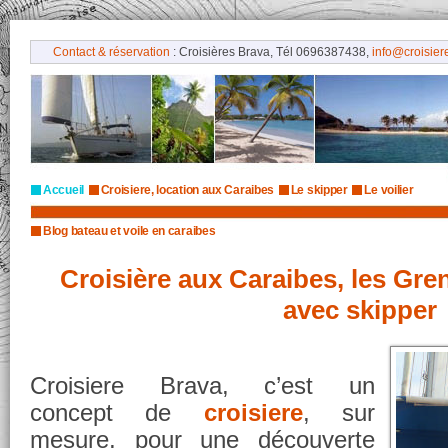
Contact & réservation
: Croisières Brava, Tél 0696387438,
info@croisiere
Accueil
Croisiere, location aux Caraibes
Le skipper
Le voilier
Blog bateau et voile en caraibes
Croisière aux Caraibes, les Gren
avec skipper
Croisiere Brava, c’est un
concept de
croisiere
, sur
mesure, pour une découverte