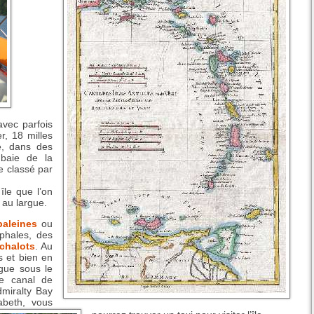
vec parfois
, 18 milles
e, dans des
baie de la
e classé par
île que l’on
 au largue.
baleines
ou
phales, des
chalots
. Au
s et bien en
igue sous le
le canal de
dmiralty Bay
abeth, vous