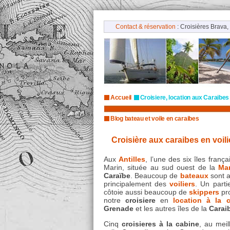
Contact & réservation
: Croisières Brava
Accueil
Croisiere, location aux Caraibes
Blog bateau et voile en caraibes
Croisière aux caraibes en voil
Aux
Antilles
, l’une des six îles franç
Marin, située au sud ouest de la
Mar
Caraïbe
. Beaucoup de
bateaux
sont a
principalement des
voiliers
. Un parti
côtoie aussi beaucoup de
skippers
pro
notre
croisiere
en
location à la 
Grenade
et les autres îles de la
Carai
Cinq
croisieres à la cabine
, au meil