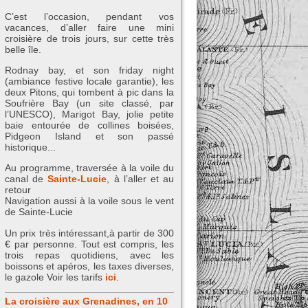
C’est l’occasion, pendant vos
vacances, d’aller faire une mini
croisière de trois jours, sur cette très
belle île.
Rodnay bay, et son friday night
(ambiance festive locale garantie), les
deux Pitons, qui tombent à pic dans la
Soufrière Bay (un site classé, par
l’UNESCO), Marigot Bay, jolie petite
baie entourée de collines boisées,
Pidgeon Island et son passé
historique...
Au programme, traversée à la voile du
canal de
Sainte-Lucie
, à l’aller et au
retour
Navigation aussi à la voile sous le vent
de Sainte-Lucie
Un prix très intéressant,à partir de 300
€ par personne. Tout est compris, les
trois repas quotidiens, avec les
boissons et apéros, les taxes diverses,
le gazole Voir les tarifs
ici
.
La croisière aux Grenadines, en 10