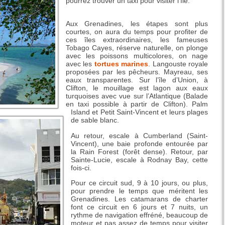
pourrez trouver un taxi pour visiter l’île.
Aux Grenadines, les étapes sont plus
courtes, on aura du temps pour profiter de
ces îles extraordinaires, les fameuses
Tobago Cayes, réserve naturelle, on plonge
avec les poissons multicolores, on nage
avec les
tortues marines
. Langouste royale
proposées par les pêcheurs. Mayreau, ses
eaux transparentes. Sur l’île d’Union, à
Clifton, le mouillage est lagon aux eaux
turquoises avec vue sur l’Atlantique (Balade
en taxi possible à partir de Clifton). Palm
Island et Petit Saint-Vincent et leurs plages
de sable blanc.
Au retour, escale à Cumberland (Saint-
Vincent), une baie profonde entourée par
la Rain Forest (forêt dense). Retour, par
Sainte-Lucie, escale à Rodnay Bay, cette
fois-ci.
Pour ce circuit sud, 9 à 10 jours, ou plus,
pour prendre le temps que méritent les
Grenadines. Les catamarans de charter
font ce circuit en 6 jours et 7 nuits, un
rythme de navigation effréné, beaucoup de
moteur et pas assez de temps pour visiter