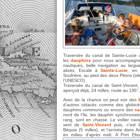
Traversée du canal de Sainte-Lucie a
les
dauphins
pour nous accompagner
nautiques, belle navigation au largu
alizés. Escale à
Sainte-Lucie
, en 
Soufrière, au pied des deux Pitons (sit
l’UNESCO).
Traversée du canal de Saint-Vincent, 
aperçoit déjà, 24 milles, route au 195°,
Avec de la chance on peut voir des
d’autres cétacés comme des globicé
dauphins communs ou encore des
ca
nord de l’île, les dauphin synchronisé
rang, sont en chasse. Le voilier nav
vent de
Saint-Vincent
puis, c’est 
Béquia (5 milles), et l’arrivée dans A
en milieu d’après midi. A Port Elis