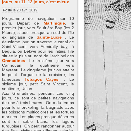
jours, ou 11, 12 jours, c’est mieux
Posté le 23 avril 2019
Programme de navigation sur 10
jours. Départ de
Martinique
, le
premier jour, vers Soufrière Bay (les 2
Pitons), située presque au sud de l’île
ex anglaise de
Sainte-Lucie
. Le
deuxième jour, on traverse le canal de
Saint-Vincent vers Admiralty bay, à
Béquia, ou Békwé pour les initiés, l’île
située la plus au nord de l’archipel des
Grenadines
. Le troisième jour vers
Cannouan, le quatrième vers
Mayreau. Le cinquième jour on atteint
le point d’orgue de la croisière, les
fameuses
Tobagos Cayes
, . Le
sixième jour, petit Saint Vincent, le
septième, Union
Aux Grenadines, pendant ces cinq
jours, ce sont de petites navigations
de une à trois heures . On a du temps
pour le snorckeling, la baignade avec
les poissons multicolores et les tortues
marines. Les plages presque désertes
sont en sable blanc, les lagons
turquoises. On peut randonner autour
des îles, visiter des villages colorés,