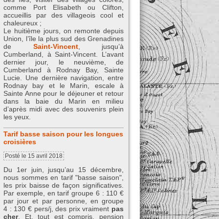
comme Port Elisabeth ou Clifton,
accueillis par des villageois cool et
chaleureux ;
Le huitième jours, on remonte depuis
Union, l’île la plus sud des Grenadines
de
Saint-Vincent
, jusqu’à
Cumberland, à Saint-Vincent. L’avant
dernier jour, le neuvième, de
Cumberland à Rodnay Bay, Sainte
Lucie. Une dernière navigation, entre
Rodnay bay et le Marin, escale à
Sainte Anne pour le déjeuner et retour
dans la baie du Marin en milieu
d’après midi avec des souvenirs plein
les yeux.
Tarif basse saison pour les longues
croisières
Posté le 15 avril 2018
Du 1er juin, jusqu’au 15 décembre,
nous sommes en tarif "basse saison",
les prix baisse de façon significatives.
Par exemple, en tarif groupe 6 : 110 €
par jour et par personne, en groupe
4 : 130 € pers/j, des prix vraiment
pas
cher
. Et, tout est compris, pension