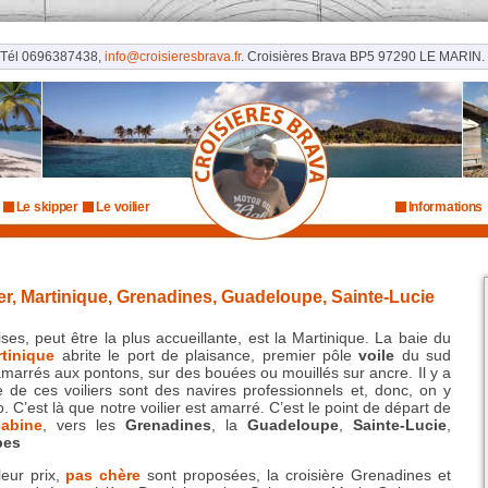
, Tél 0696387438,
info@croisieresbrava.fr
. Croisières Brava BP5 97290 LE MARIN. 
Le skipper
Le voilier
Informations
ier, Martinique, Grenadines, Guadeloupe, Sainte-Lucie
aises, peut être la plus accueillante, est la Martinique. La baie du
tinique
abrite le port de plaisance, premier pôle
voile
du sud
marrés aux pontons, sur des bouées ou mouillés sur ancre. Il y a
e de ces voiliers sont des navires professionnels et, donc, on y
. C’est là que notre voilier est amarré. C’est le point de départ de
cabine
, vers les
Grenadines
, la
Guadeloupe
,
Sainte-Lucie
,
bes
leur prix,
pas chère
sont proposées, la croisière Grenadines et