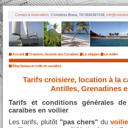
Contact & réservation
: Croisières Brava, Tél 0696387438,
info@croisiere
Accueil
Croisiere, location aux Caraibes
Le skipper
Le voilier
Blog bateau et voile en caraibes
Tarifs croisiere, location à la 
Antilles, Grenadines e
Tarifs et conditions générales de
caraibes en voilier
Les tarifs, plutôt
"pas chers"
du
voilie